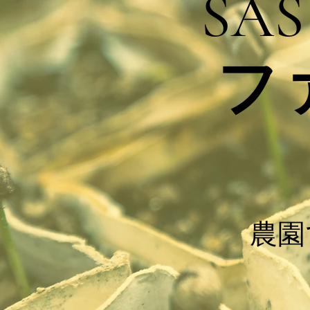
SA
フ
農園