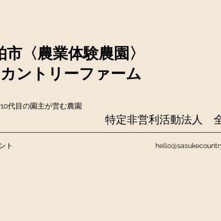
柏市〈農業体験農園〉
KEカントリーファーム
10代目の園主が営む農園
​特定非営利活動法人 
ント
hello@sasukecount