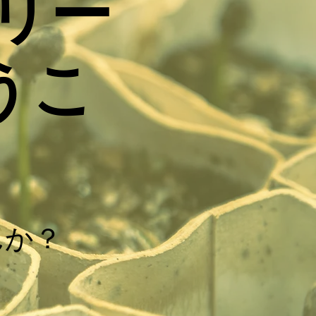
トリー
うこ
んか？