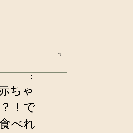
赤ちゃ
？！で
食べれ