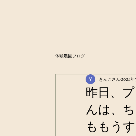
体験農園ブログ
きんこさん
2024年
昨日、プ
んは、ち
ももうす