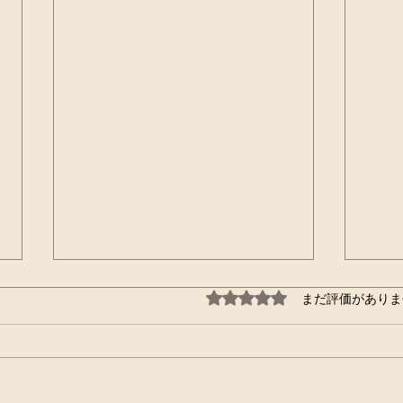
手賀
5つ星のうち0と評価され
まだ評価がありま
やっ
みん