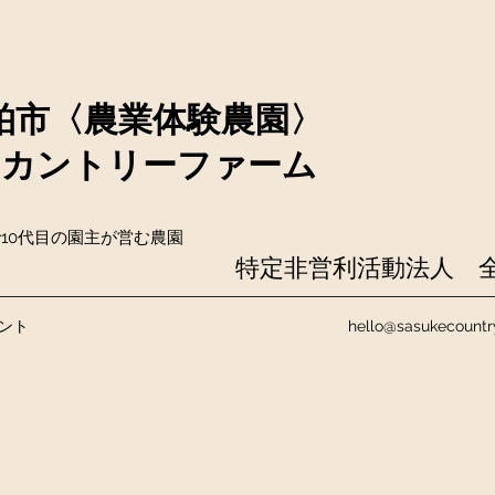
柏市〈農業体験農園〉
KEカントリーファーム
10代目の園主が営む農園
​特定非営利活動法人 
ント
hello@sasukecount