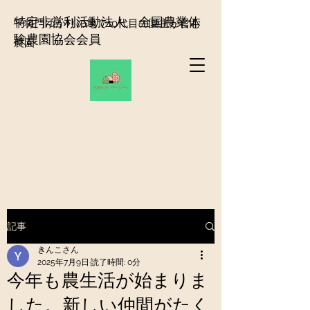
​特定非営利活動法人 全国農業体
平将門ゆかりの地で10代目の園主が営む
験農園協会会員
農園
記事
きんこさん
2025年7月9日
読了時間: 0分
今年も農生活が始まりま
した。新しい仲間がたく